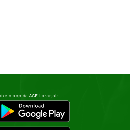
aixe o app da ACE Laranjal: